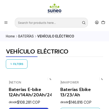
Home
BATERÍAS
VEHÍCULO ELÉCTRICO
VEHÍCULO ELÉCTRICO
FILTERS
|
NETION
|
MAXPOWER
Agotado
Baterías E-bike
Baterías Ebike
12Ah/14Ah/20Ah/24Ah
13/23/Ah
$108.281 COP
$146.816 COP
desde
desde