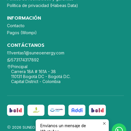
Política de privacidad (Habeas Data)
INFORMACIÓN
Contacto
Pagos (Wompi)
CONTÁCTANOS
ventas1@suneoenergy.com
573174317892
Principal
Carrera 18A # 161A - 38
110131 Bogotá DC - Bogotá D.C.
Capital District - Colombia
Envíanos un mensaje de
2026 SUNEO ENERGY SAS.