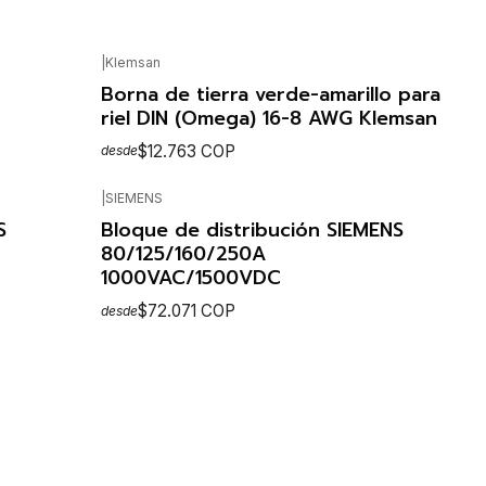
|
Klemsan
SEE DETAILS
Borna de tierra verde-amarillo para
riel DIN (Omega) 16-8 AWG Klemsan
$12.763 COP
desde
|
SIEMENS
SEE OPTIONS
S
Bloque de distribución SIEMENS
80/125/160/250A
1000VAC/1500VDC
$72.071 COP
desde
SEE OPTIONS