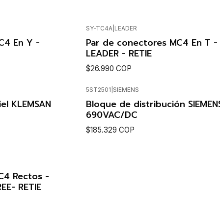
SY-TC4A
|
LEADER
NS
SEE DETAILS
Agotado
C4 En Y -
Par de conectores MC4 En T -
LEADER - RETIE
$26.990 COP
5ST2501
|
SIEMENS
LS
SEE DETAILS
iel KLEMSAN
Bloque de distribución SIEMEN
690VAC/DC
$185.329 COP
Cantidad
C4 Rectos -
EE- RETIE