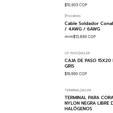
$10.903 COP
|
Procables
SEE OPTIO
Cable Soldador Cona
/ 4AWG / 6AWG
$13.849 COP
desde
CP-15X20
|
ADLER
SEE OPTIO
CAJA DE PASO 15X20 
GRIS
$16.990 COP
TERMINAL
|
ADLER
Cantidad
TERMINAL PARA CORA
NYLON NEGRA LIBRE 
HALÓGENOS