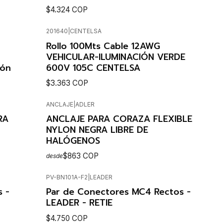
$4.324 COP
201640
|
CENTELSA
SEE OPTIONS
Rollo 100Mts Cable 12AWG
VEHICULAR-ILUMINACIÓN VERDE
ión
600V 105C CENTELSA
$3.363 COP
ANCLAJE
|
ADLER
Cantidad
RA
ANCLAJE PARA CORAZA FLEXIBLE
NYLON NEGRA LIBRE DE
HALÓGENOS
$863 COP
desde
PV-BN101A-F2
|
LEADER
SEE OPTIONS
Agotado
 -
Par de Conectores MC4 Rectos -
LEADER - RETIE
$4.750 COP