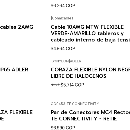
$6.264 COP
|
Conalcables
NS
SEE OPTIONS
lcables 2AWG
Cable 10AWG MTW FLEXIBLE
VERDE-AMARILLO tableros y
cableado interno de baja tens
$4.864 COP
ISYNYLON
|
ADLER
NS
SEE OPTIONS
IP65 ADLER
CORAZA FLEXIBLE NYLON NEG
LIBRE DE HALOGENOS
$5.714 COP
desde
CO0453
|
TE CONNECTIVITY
SEE OPTIONS
No disponible
ZA FLEXIBLE
Par de Conectores MC4 Rectos
DE
TE CONNECTIVITY - RETIE
$6.990 COP