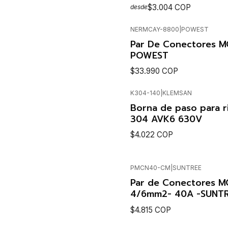
$3.004 COP
desde
NERMCAY-8800
|
POWEST
SEE OPTIO
Agotado
Par De Conectores M
POWEST
$33.990 COP
K304-140
|
KLEMSAN
SEE DETAI
Borna de paso para r
304 AVK6 630V
$4.022 COP
PMCN40-CM
|
SUNTREE
Cantidad
Par de Conectores M
4/6mm2- 40A -SUNTR
$4.815 COP