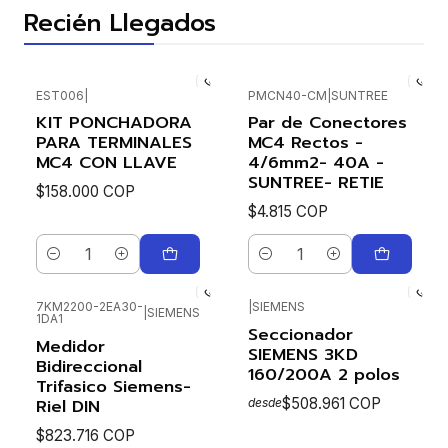
Recién Llegados
EST006
|
PMCN40-CM
|
SUNTREE
Nuevo
KIT PONCHADORA
Par de Conectores
PARA TERMINALES
MC4 Rectos -
MC4 CON LLAVE
4/6mm2- 40A -
SUNTREE- RETIE
$158.000 COP
$4.815 COP
Cantidad
Cantidad
7KM2200-2EA30-
|
SIEMENS
|
SIEMENS
1DA1
Seccionador
Medidor
SIEMENS 3KD
Bidireccional
160/200A 2 polos
Trifasico Siemens-
Riel DIN
$508.961 COP
desde
$823.716 COP