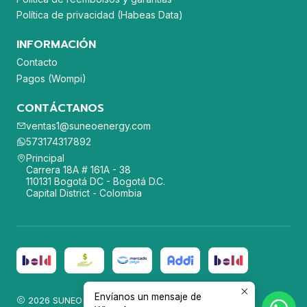
Política de privacidad (Habeas Data)
INFORMACIÓN
Contacto
Pagos (Wompi)
CONTÁCTANOS
ventas1@suneoenergy.com
573174317892
Principal
Carrera 18A # 161A - 38
110131 Bogotá DC - Bogotá D.C.
Capital District - Colombia
Envíanos un mensaje de
2026 SUNEO ENERGY SAS.