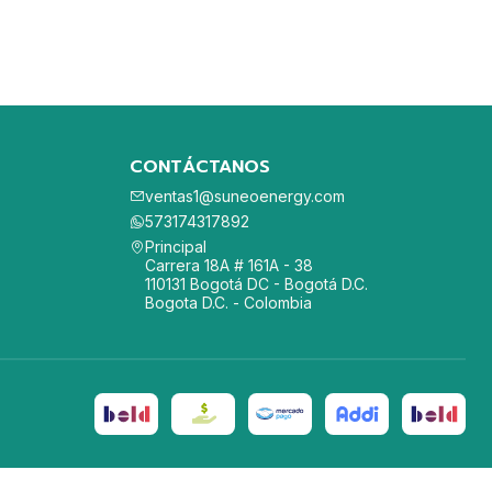
CONTÁCTANOS
ventas1@suneoenergy.com
573174317892
Principal
Carrera 18A # 161A - 38
110131 Bogotá DC - Bogotá D.C.
Bogota D.C. - Colombia