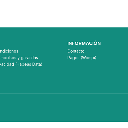
NES
INFORMACIÓN
ndiciones
Contacto
embolsos y garantías
Pagos (Wompi)
rivacidad (Habeas Data)