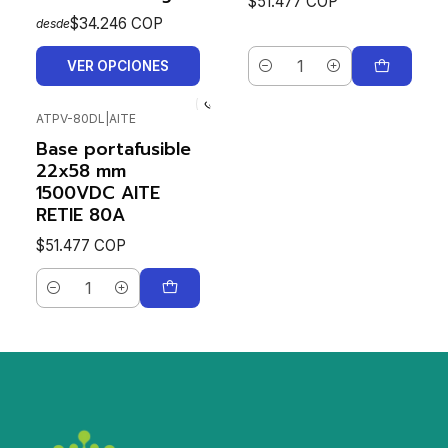
$51.477 COP
$34.246 COP
desde
VER OPCIONES
Cantidad
ATPV-80DL
|
AITE
Base portafusible
22x58 mm
1500VDC AITE
RETIE 80A
$51.477 COP
Cantidad