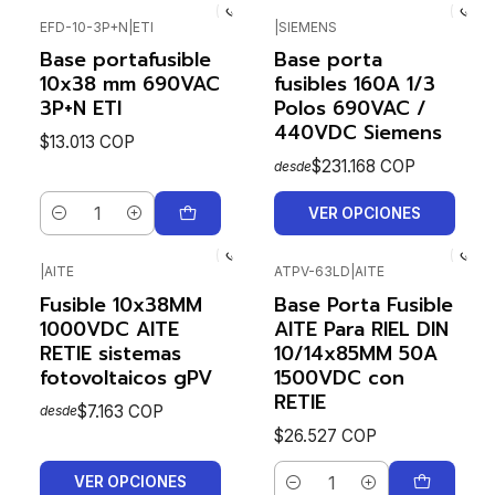
EFD-10-3P+N
|
ETI
|
SIEMENS
Base portafusible
Base porta
10x38 mm 690VAC
fusibles 160A 1/3
3P+N ETI
Polos 690VAC /
440VDC Siemens
$13.013 COP
$231.168 COP
desde
VER OPCIONES
Cantidad
|
AITE
ATPV-63LD
|
AITE
Fusible 10x38MM
Base Porta Fusible
1000VDC AITE
AITE Para RIEL DIN
RETIE sistemas
10/14x85MM 50A
fotovoltaicos gPV
1500VDC con
RETIE
$7.163 COP
desde
$26.527 COP
VER OPCIONES
Cantidad