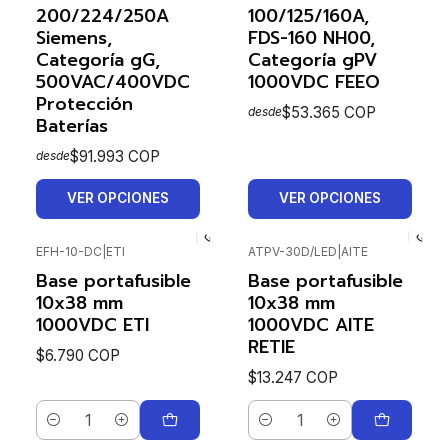
200/224/250A
100/125/160A,
Siemens,
FDS-160 NH00,
Categoría gG,
Categoría gPV
500VAC/400VDC
1000VDC FEEO
Protección
$53.365 COP
desde
Baterías
$91.993 COP
desde
VER OPCIONES
VER OPCIONES
EFH-10-DC
|
ETI
ATPV-30D/LED
|
AITE
Base portafusible
Base portafusible
10x38 mm
10x38 mm
1000VDC ETI
1000VDC AITE
RETIE
$6.790 COP
$13.247 COP
Cantidad
Cantidad