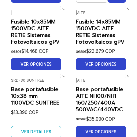
|
|
AITE
Fusible 10x85MM
Fusible 14x85MM
1500VDC AITE
1500VDC AITE
RETIE Sistemas
RETIE Sistemas
Fotovoltaicos gPV
Fotovoltaicos gPV
$14.468 COP
$23.679 COP
desde
desde
VER OPCIONES
VER OPCIONES
SRD-30
|
SUNTREE
|
AITE
Agotado
Base portafusible
Base portafusible
10x38 mm
AITE NH00/NH1
1100VDC SUNTREE
160/250/400A
500VAC/440VDC
$13.390 COP
$35.090 COP
desde
VER DETALLES
VER OPCIONES