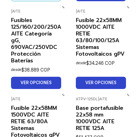
|
AITE
|
AITE
Fusibles
Fusible 22x58MM
125/160/200/250A
1000VDC AITE
AITE Categoría
RETIE
gG,
63/80/100/125A
690VAC/250VDC
Sistemas
Protección
Fotovoltaicos gPV
Baterías
$34.246 COP
desde
$38.889 COP
desde
VER OPCIONES
VER OPCIONES
|
AITE
ATPV-125DL
|
AITE
Fusible 22x58MM
Base portafusible
1500VDC AITE
22x58 mm
RETIE 63/80A
1000VDC AITE
Sistemas
RETIE 125A
Fotovoltaicos gPV