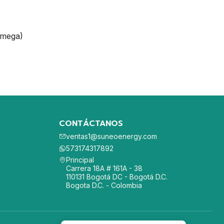
Omega)
CONTÁCTANOS
ventas1@suneoenergy.com
573174317892
Principal
Carrera 18A # 161A - 38
110131 Bogotá DC - Bogotá D.C.
Bogota D.C. - Colombia