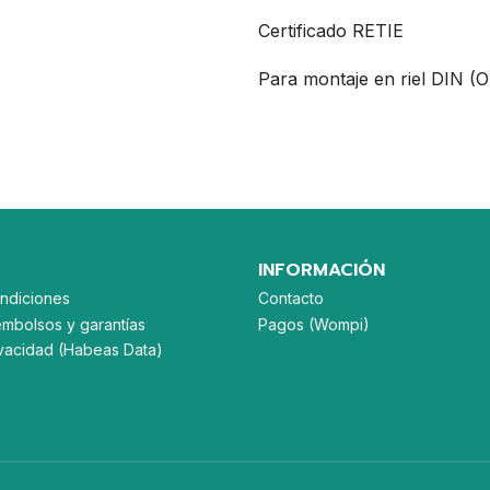
Certificado RETIE
Para montaje en riel DIN (
INFORMACIÓN
ndiciones
Contacto
embolsos y garantías
Pagos (Wompi)
rivacidad (Habeas Data)