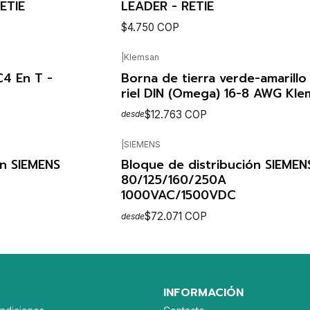
ETIE
LEADER - RETIE
$4.750 COP
|
Klemsan
LES
VER DETALLES
4 En T -
Borna de tierra verde-amarillo
riel DIN (Omega) 16-8 AWG Kle
$12.763 COP
desde
|
SIEMENS
LES
VER OPCIONES
ón SIEMENS
Bloque de distribución SIEMEN
80/125/160/250A
1000VAC/1500VDC
$72.071 COP
desde
VER OPCIONES
INFORMACIÓN