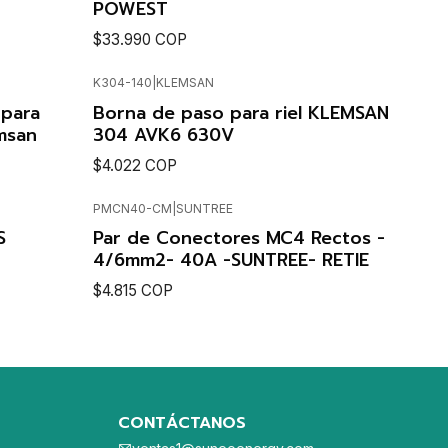
POWEST
$33.990 COP
K304-140
|
KLEMSAN
VER DETALLES
 para
Borna de paso para riel KLEMSAN
msan
304 AVK6 630V
$4.022 COP
PMCN40-CM
|
SUNTREE
Nuevo
Cantidad
S
Par de Conectores MC4 Rectos -
4/6mm2- 40A -SUNTREE- RETIE
$4.815 COP
Cantidad
CONTÁCTANOS