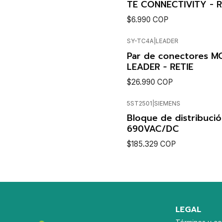
TE CONNECTIVITY - R
$6.990 COP
SY-TC4A
|
LEADER
VER DETAL
Agotado
Par de conectores MC
LEADER - RETIE
$26.990 COP
5ST2501
|
SIEMENS
VER DETAL
Bloque de distribuci
690VAC/DC
$185.329 COP
Cantidad
LEGAL