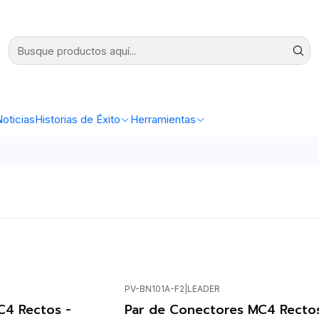
oticias
Historias de Éxito
Herramientas
PV-BN101A-F2
|
LEADER
Agotado
C4 Rectos -
Par de Conectores MC4 Rectos