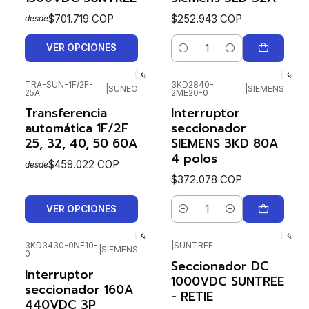
$701.719 COP
$252.943 COP
desde
VER OPCIONES
Cantidad
TRA-SUN-1F/2F-
3KD2840-
|
SUNEO
|
SIEMENS
25A
2ME20-0
Transferencia
Interruptor
automática 1F/2F
seccionador
25, 32, 40, 50 60A
SIEMENS 3KD 80A
4 polos
$459.022 COP
desde
$372.078 COP
VER OPCIONES
Cantidad
3KD3430-0NE10-
|
SUNTREE
|
SIEMENS
0
Agotado
Seccionador DC
Interruptor
1000VDC SUNTREE
seccionador 160A
- RETIE
440VDC 3P