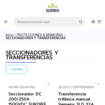
Inicio
PROTECCIONES & MANIOBRA
SECCIONADORES Y TRANSFERENCIAS
SECCIONADORES Y
TRANSFERENCIAS
FILTROS
SGL8N-2
|
SUNTREE
3LD2223-7UK01
|
SIEMENS
Seccionador DC
Transferencia
200/250A
trifásica manual
1500VDC SUNTREE
Siemens 3LD 32A