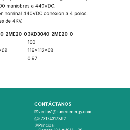
1500 maniobras a 440VDC.
lor nominal 440VDC conexión a 4 polos.
es de 4KV.
0-2ME20-0
3KD3040-2ME20-0
100
x68
119x112x68
0.97
CONTÁCTANOS
ventas1@suneoenergy.com
573174317892
Principal