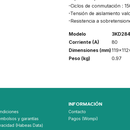
-Ciclos de conmutación : 
-Tensión de aislamiento va
-Resistencia a sobretension
Modelo
3KD284
Corriente (A)
80
Dimensiones (mm)
119x112
Peso (kg)
0.97
INFORMACIÓN
ndiciones
Contacto
embolsos y garantías
Pagos (Wompi)
rivacidad (Habeas Data)