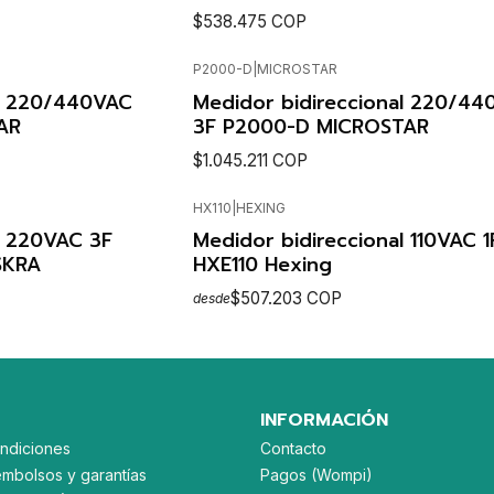
$538.475 COP
P2000-D
|
MICROSTAR
LES
VER DETALLES
Agotado
al 220/440VAC
Medidor bidireccional 220/44
AR
3F P2000-D MICROSTAR
$1.045.211 COP
HX110
|
HEXING
LES
VER DETALLES
l 220VAC 3F
Medidor bidireccional 110VAC 1
ISKRA
HXE110 Hexing
$507.203 COP
desde
LES
VER OPCIONES
INFORMACIÓN
ndiciones
Contacto
embolsos y garantías
Pagos (Wompi)