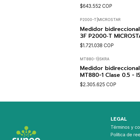
$643.552 COP
P2000-T
|
MICROSTAR
VER DETAL
Agotado
Medidor bidireccion
3F P2000‑T MICROST
$1.721.038 COP
MT880-1
|
ISKRA
VER DETAL
Agotado
Medidor bidirecciona
MT880-1 Clase 0.5 - 
$2.305.625 COP
VER DETAL
LEGAL
Términos y co
Política de re