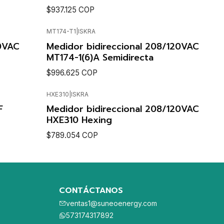
$937.125 COP
MT174-T1
|
ISKRA
Agotado
Cantidad
0VAC
Medidor bidireccional 208/120VAC
MT174-1(6)A Semidirecta
$996.625 COP
HXE310
|
ISKRA
VER DETALLES
F
Medidor bidireccional 208/120VAC
HXE310 Hexing
$789.054 COP
Cantidad
CONTÁCTANOS
ventas1@suneoenergy.com
573174317892