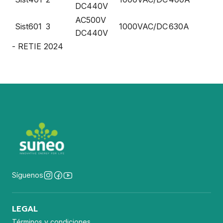
DC440V
AC500V
Sist601
3
1000VAC/DC
630A
6
DC440V
- RETIE 2024
Síguenos
LEGAL
Términos y condiciones