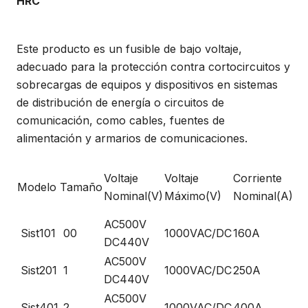
HRC
Este producto es un fusible de bajo voltaje,
adecuado para la protección contra cortocircuitos y
sobrecargas de equipos y dispositivos en sistemas
de distribución de energía o circuitos de
comunicación, como cables, fuentes de
alimentación y armarios de comunicaciones.
Di
Voltaje
Voltaje
Corriente
Modelo
Tamaño
de
Nominal(V)
Máximo(V)
Nominal(A)
po
AC500V
Sist101
00
1000VAC/DC
160A
14
DC440V
AC500V
Sist201
1
1000VAC/DC
250A
3
DC440V
AC500V
Sist401
2
1000VAC/DC
400A
4