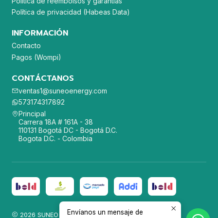
Política de reembolsos y garantías
Política de privacidad (Habeas Data)
INFORMACIÓN
Contacto
Pagos (Wompi)
CONTÁCTANOS
ventas1@suneoenergy.com
573174317892
Principal
Carrera 18A # 161A - 38
110131 Bogotá DC - Bogotá D.C.
Bogota D.C. - Colombia
Envíanos un mensaje de
2026 SUNEO ENERGY SAS.