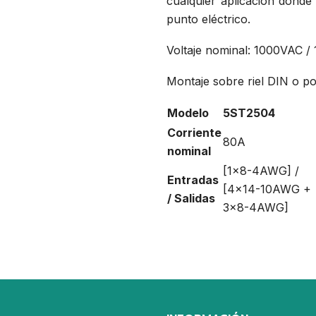
cualquier aplicación dond
punto eléctrico.
Voltaje nominal: 1000VAC 
Montaje sobre riel DIN o por
Modelo
5ST2504
Corriente
80A
nominal
[1x8-4AWG] /
Entradas
[4x14-10AWG +
/ Salidas
3x8-4AWG]