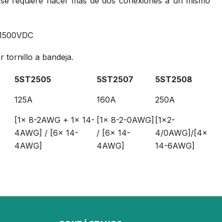
e se requiere hacer más de dos conexiones a un mismo
/ 1500VDC
 tornillo a bandeja.
5ST2505
5ST2507
5ST2508
125A
160A
250A
[1x 8-2AWG + 1x 14-
[1x 8-2-0AWG]
[1x2-
4AWG] / [6x 14-
/ [6x 14-
4/0AWG]/[4x
4AWG]
4AWG]
14-6AWG]