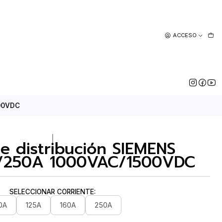
ACCESO
500VDC
|
e distribución SIEMENS
0/250A 1000VAC/1500VDC
SELECCIONAR CORRIENTE:
0A
125A
160A
250A