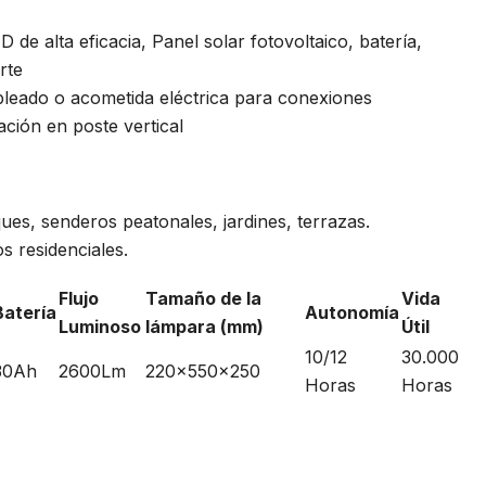
de alta eficacia, Panel solar fotovoltaico, batería,
rte
bleado o acometida eléctrica para conexiones
lación en poste vertical
es, senderos peatonales, jardines, terrazas.
 residenciales.
Flujo
Tamaño de la
Vida
Batería
Autonomía
Luminoso
lámpara (mm)
Útil
10/12
30.000
30Ah
2600Lm
220x550x250
Horas
Horas