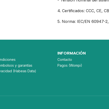
- Tensión nominal del siste
4. Certificados: CCC, CE, C
5. Norma: IEC/EN 60947-2
INFORMACIÓN
ndiciones
Contacto
embolsos y garantías
Pagos (Wompi)
rivacidad (Habeas Data)