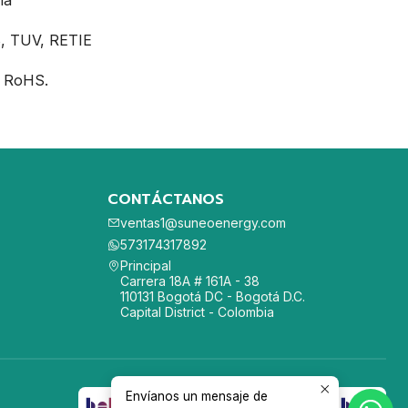
ma
B, TUV, RETIE
, RoHS.
CONTÁCTANOS
ventas1@suneoenergy.com
573174317892
Principal
Carrera 18A # 161A - 38
110131 Bogotá DC - Bogotá D.C.
Capital District - Colombia
Envíanos un mensaje de