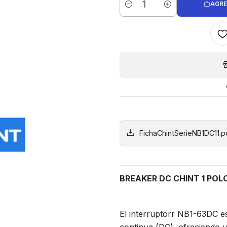
AGRE
Cantidad
FichaChintSerieNB1DC11.p
BREAKER DC CHINT 1 POL
El interruptorr NB1-63DC e