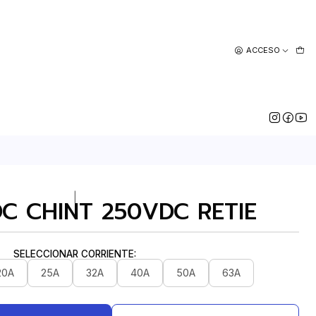
ACCESO
|
DC CHINT 250VDC RETIE
SELECCIONAR CORRIENTE:
20A
25A
32A
40A
50A
63A