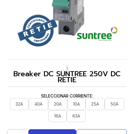
|
Breaker DC SUNTREE 250V DC
RETIE
SELECCIONAR CORRIENTE:
32A
40A
20A
10A
25A
50A
16A
63A