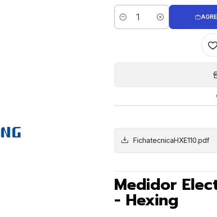
AGRE
Cantidad
FichatecnicaHXE110.pdf
Medidor Elec
- Hexing