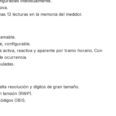
figurables individualmente.
siva.
as 12 lecturas en la memoria del medidor.
ramable.
e, configurable.
activa, reactiva y aparente por tramo horario. Con
de ocurrencia.
uladas.
 alta resolución y dígitos de gran tamaño.
in tensión (RWP).
códigos OBIS.