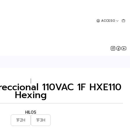
ACCESO
|
reccional 110VAC 1F HXE110
Hexing
HILOS
1F2H
1F3H