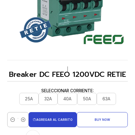
|
Breaker DC FEEO 1200VDC RETIE
SELECCIONAR CORRIENTE:
25A
32A
40A
50A
63A
AGREGAR AL CARRITO
BUY NOW
Cantidad