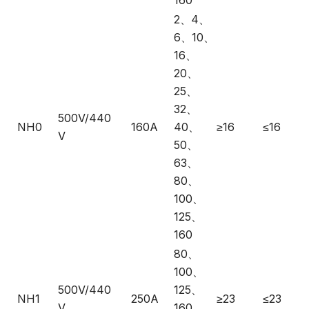
160
2、4、
6、10、
16、
20、
25、
32、
500V/440
NH0
160A
40、
≥16
≤16
V
50、
63、
80、
100、
125、
160
80、
100、
500V/440
125、
NH1
250A
≥23
≤23
V
160、