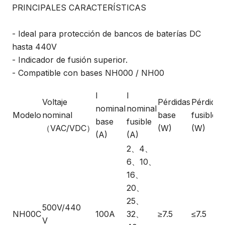
PRINCIPALES CARACTERÍSTICAS
- Ideal para protección de bancos de baterías DC
hasta 440V
- Indicador de fusión superior.
- Compatible con bases NH000 / NH00
I
I
Voltaje
Pérdidas
Pérdidas
nominal
nominal
Modelo
nominal
base
fusible
base
fusible
（VAC/VDC）
(W)
(W)
(A)
(A)
2、4、
6、10、
16、
20、
25、
500V/440
NH00C
100A
32、
≥7.5
≤7.5
V