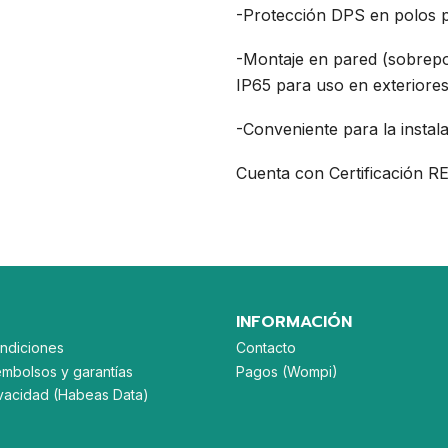
-Protección DPS en polos p
-Montaje en pared (sobrepo
IP65 para uso en exteriore
-Conveniente para la instal
Cuenta con Certificación R
INFORMACIÓN
ndiciones
Contacto
embolsos y garantías
Pagos (Wompi)
rivacidad (Habeas Data)