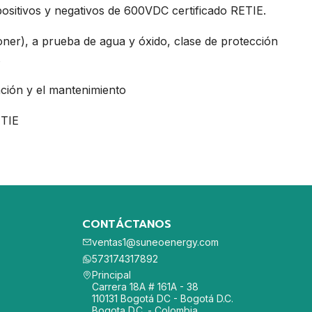
ositivos y negativos de 600VDC certificado RETIE.
ner), a prueba de agua y óxido, clase de protección
s
ación y el mantenimiento
ETIE
CONTÁCTANOS
ventas1@suneoenergy.com
573174317892
Principal
Carrera 18A # 161A - 38
110131 Bogotá DC - Bogotá D.C.
Bogota D.C. - Colombia