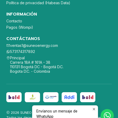
Política de privacidad (Habeas Data)
INFORMACIÓN
Contacto
Pagos (Wompi)
CONTÁCTANOS
ventas1@suneoenergy.com
573174317892
Principal
Carrera 18A # 161A - 38
110131 Bogotá DC - Bogotá D.C.
Bogota D.C. - Colombia
Envíanos un mensaje de
2026 SUNEO ENERGY SAS.
WhatsApp
Todos los derechos reservados.
Desarrollado por Jumpseller
.