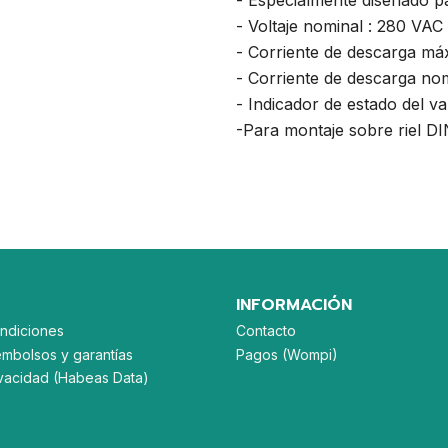
- Especialmente diseñado pa
- Voltaje nominal : 280 VAC
- Corriente de descarga má
- Corriente de descarga no
- Indicador de estado del var
-Para montaje sobre riel D
INFORMACIÓN
ndiciones
Contacto
embolsos y garantías
Pagos (Wompi)
rivacidad (Habeas Data)