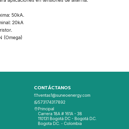
ra aplicaciones en tensiones de alterna.
xima: 50kA.
minal: 20kA
istor.
IN (Omega)
CONTÁCTANOS
ventas1@suneoenergy.com
573174317892
Principal
Carrera 18A # 161A - 38
110131 Bogotá DC - Bogotá D.C.
Bogota D.C. - Colombia