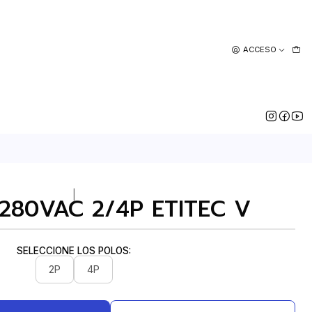
ACCESO
|
 280VAC 2/4P ETITEC V
SELECCIONE LOS POLOS:
2P
4P