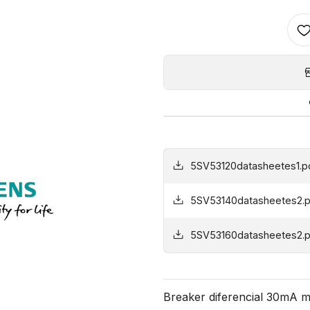
5SV53120datasheetes1.p
5SV53140datasheetes2.p
5SV53160datasheetes2.p
Breaker diferencial 30mA m