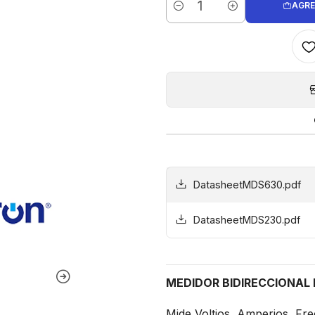
AGRE
Cantidad
DatasheetMDS630.pdf
DatasheetMDS230.pdf
MEDIDOR BIDIRECCIONAL
Mide Voltios, Amperios, Fre