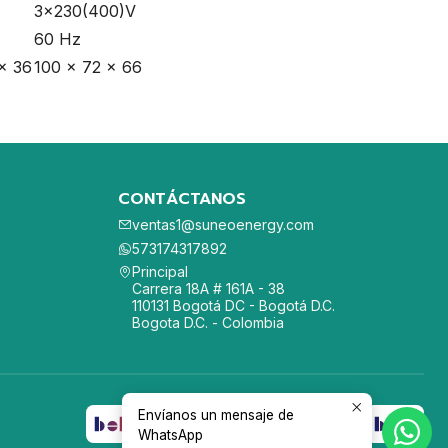
3×230(400)V
60 Hz
x 36
100 x 72 x 66
CONTÁCTANOS
ventas1@suneoenergy.com
573174317892
Principal
Carrera 18A # 161A - 38
110131 Bogotá DC - Bogotá D.C.
Bogota D.C. - Colombia
Envíanos un mensaje de
WhatsApp